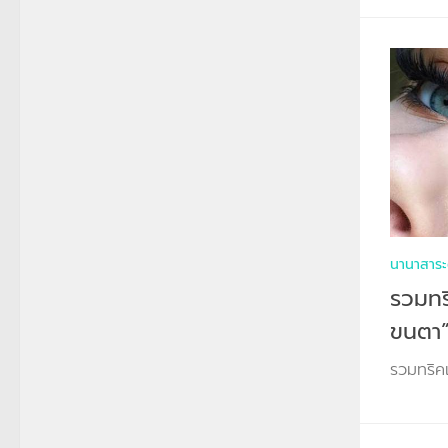
นานาสาระ
รวมทร
ขนตา
รวมทริค