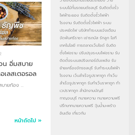
วางระบบไม้กั้นรถยนต์ระยอง
วาง
ระบบไม้กั้นรถยนต์ชลบุรี
รับติดตั้งรั้ว
ไฟฟ้าระยอง
รับติดตั้งรั้วไฟฟ้า
โรงงาน
รับติดตั้งรั้วไฟฟ้า
ระบบ
ประหยัดไฟ
บริษัททำระบบแจ้งเตือน
จัดฟันศรีราชา
เช่ารถบัส
รักลูก
ไอที
เทคโนโลยี
การตลาดเว็บไซต์
รับติด
ตั้งไฟอราม
ปรับปรุงระบบไฟอราม
รับ
2
ติดตั้งระบบสปริงเกอร์ดับเพลิง
รับ
้วน อิ่มสบาย
ย้ายเครื่องจักรชลบุรี
รับทำระบบไฟฟ้า
คอเลสเตอรอล
โรงงาน
เว็บสำเร็จรูปราคาถูก
ทำเว็บ
สำเร็จรูปราคาถูก
รับทำเว็บราคาถูก
ทำ
สบายท้อง ...
เวปราคาถูก
สำนักงานบัญชี
กาญจนบุรี
ทนายความ
ทนายความฟรี
ปรึกษาทนายความฟรี
วุ้นน้ำมะพร้าว
อินเดีย
เที่ยวกัน
หน้าถัดไป »