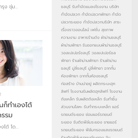
ุง ชุ่ม...
ชลบุรี
รับกำจัดแมลงโรงงาน
บริษัท
กำจัดปลวก
กำจัดปลวกพัทยา
กำจัด
ปลวกระยอง
กำจัดปลวกบริษัท
สาระ
เรื่องราวออนไลน์
เฟชั่น สุขภาพ
ความงาม
อาหารร้านดัง
ผ้าม่านชลบุรี
ผ้าม่านพัทยา
รับออกแบบผ้าม่านชลบุรี
วอลเปเปอร์ชลบุรี
วอลเปเปอร์ชล
พัทยา
ร้านผ้าม่านพัทยา
ร้านผ้าม่าน
ชลบุรี
มู่ลี่ชลบุรี
มู่ลี่พัทยา
ฉากกั้น
ห้องพัทยา
ฉากกั้นห้องชลบุรี
ก่อสร้าง บ้านน่าอยู่
ผลิตกระบะฮุค
ลิฟท์
โรงงานรับผลิตฮุคลิฟท์
โรงงาน
2
ถังเหล็ก
รับผลิตถังเหล็ก
รับทำชิ้น
ุณก็ทำเองได้
ส่วนงานโลหะ
รับทำกระบะเหล็ก
แอร์
ยกรรม
รถยนต์ระยอง
ซ่อมแอร์รถยนต์
ระยอง
รับติดฟิล์มระยอง
ขายแอร์
งได้ โด...
รถยนต์ระยอง
ฟิล์มกรองแสงรถยนต์
ร้านติดฟิล์มรถยนต์ระยอง
วุ้น