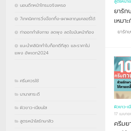
สูตรหน้าใ
นอนดึกหน้าโทรมจริงเหรอ
ยารักษ
7เทคนิคการวิ่งจ๊อกกิ้ง-เผาผลาญแคลอรี่ได้
เหมาะ
ยารักษาส
ท่าออกกำลังกาย ลดพุง ลดไขมันหน้าท้อง
แนะนำคลินิกทำโบท็อกดีทีสุด และราคาไม่
แพง อัพเดท2024
ครีมควรใช้
นานาสาระดี
ผิวขาว-เน
ผิวขาว-เนียนใส
17 เมษา
สูตรหน้าใสรักษาสิว
ครีมย