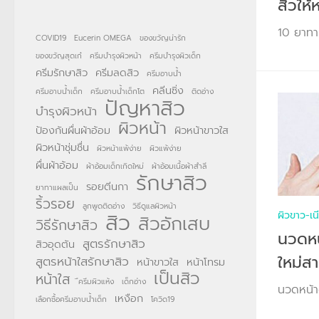
สิวให้
10 ยาทาแ
COVID19
Eucerin OMEGA
ของขวัญน่ารัก
ของขวัญสุดเก๋
ครีมบำรุงผิวหน้า
ครีมบำรุงผิวเด็ก
ครีมรักษาสิว
ครีมลดสิว
ครีมอาบน้ำ
คลีนซิ่ง
ครีมอาบน้ำเด็ก
ครีมอาบน้ำเด็กโต
ติดอ่าง
ปัญหาสิว
บำรุงผิวหน้า
ผิวหน้า
ป้องกันผื่นผ้าอ้อม
ผิวหน้าขาวใส
ผิวหน้าชุ่มชื่น
ผิวหน้าแพ้ง่าย
ผิวแพ้ง่าย
ผื่นผ้าอ้อม
ผ้าอ้อมเด็กเกิดใหม่
ผ้าอ้อมเนื้อผ้าสำลี
รักษาสิว
รอยตีนกา
ยาทาแผลเป็น
ริ้วรอย
ลูกพูดติดอ่าง
วิธีดูแลผิวหน้า
สิว
ผิวขาว-เน
สิวอักเสบ
วิธีรักษาสิว
นวดหน
สูตรรักษาสิว
สิวอุดตัน
ใหม่สา
สูตรหน้าใสรักษาสิว
หน้าขาวใส
หน้าโทรม
เป็นสิว
หน้าใส
ึครีมผิวแห้ง
เด็กอ่าง
นวดหน้าด
เหงือก
เลือกซื้อครีมอาบน้ำเด็ก
โควิด19