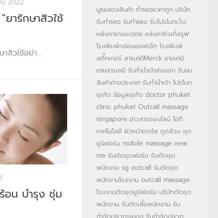
ยน 2022
บูธแสดงสินค้า
ทำseoราคาถูก
บริษัท
“ยารักษาสิวใช้
รับทำseo
รับทำseo
รับโปรโมทเว็บ
หลังคายางมะตอย
หลังคาชิงเกิ้ลรูฟ
โรงพิมพ์กล่องออฟเซ็ท
โรงพิมพ์
สิวใช้อย่า...
สติ๊กเกอร์
สารเคมีMerck
ขายเคมี
ขายสารเคมี
รับทำนำเข้าส่งออก
รับขน
สินค้าต่างประเทศ
รับทำนำเข้า
โปรโมท
ธุรกิจ
ข้อมูลธุรกิจ
doctor phuket
clinic phuket
Outcall massage
singapore
ข่าวสารออนไลน์
ไอที
เทคโนโลยี
ผิวหน้าขาวใส
ดูดส้วม
ชุด
ยูนิฟอร์ม
mobile massage near
me
รับตัดชุดฟอร์ม
รับตัดชุด
พนักงาน
sg outcall
รับตัดชุด
2
พนักงานโรงงาน
outcall massage
ร้อน บำรุง ชุ่ม
โรงงานตัดชุดยูนิฟอร์ม
บริษัทตัดชุด
พนักงาน
รับตัดเสื้อพนักงาน
รับ
กำจัดปลวกระยอง
รับกำจัดปลวก