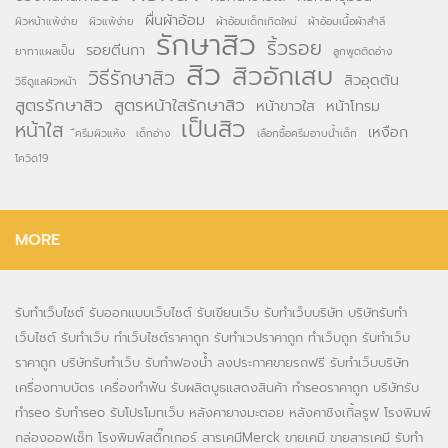
ผื่นผ้าอ้อม
ผิวหน้าแพ้ง่าย
ผิวแพ้ง่าย
ผ้าอ้อมเด็กเกิดใหม่
ผ้าอ้อมเนื้อผ้าสำลี
รักษาสิว
ริ้วรอย
รอยตีนกา
ยาทาแผลเป็น
ลูกพูดติดอ่าง
สิว
สิวอักเสบ
วิธีรักษาสิว
สิวอุดตัน
วิธีดูแลผิวหน้า
สูตรรักษาสิว
สูตรหน้าใสรักษาสิว
หน้าขาวใส
หน้าโทรม
เป็นสิว
หน้าใส
เหงือก
ึครีมผิวแห้ง
เด็กอ่าง
เลือกซื้อครีมอาบน้ำเด็ก
โควิด19
MORE
รับทำเว็บไซต์
รับออกแบบเว็บไซต์
รับเขียนเว็บ
รับทำเว็บบริษัท
บริษัทรับทำ
เว็บไซต์
รับทำเว็บ
ทำเว็บไซต์ราคาถูก
รับทำเวปราคาถูก
ทำเว็บถูก
รับทำเว็บ
ราคาถูก
บริษัทรับทำเว็บ
รับทำฟองน้ำ
ลงประกาศขายรถฟรี
รับทำเว็บบริษัท
เครื่องทาบบัตร
เครื่องทำฟัน
รับผลิตบูธแสดงสินค้า
ทำseoราคาถูก
บริษัทรับ
ทำseo
รับทำseo
รับโปรโมทเว็บ
หลังคายางมะตอย
หลังคาชิงเกิ้ลรูฟ
โรงพิมพ์
กล่องออฟเซ็ท
โรงพิมพ์สติ๊กเกอร์
สารเคมีMerck
ขายเคมี
ขายสารเคมี
รับทำ