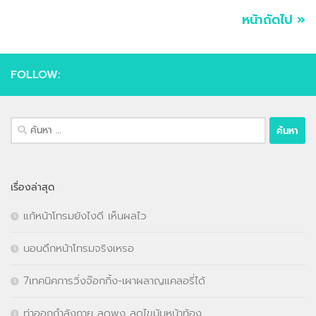
หน้าถัดไป »
FOLLOW:
ค้นหา
สำหรับ:
เรื่องล่าสุด
แก้หน้าโทรมยังไงดี เห็นผลไว
นอนดึกหน้าโทรมจริงเหรอ
7เทคนิคการวิ่งจ๊อกกิ้ง-เผาผลาญแคลอรี่ได้
ท่าออกกำลังกาย ลดพุง ลดไขมันหน้าท้อง