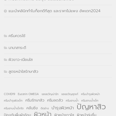
แนะนำคลินิกทำโบท็อกดีทีสุด และราคาไม่แพง อัพเดท2024
ครีมควรใช้
นานาสาระดี
ผิวขาว-เนียนใส
สูตรหน้าใสรักษาสิว
COVID19
Eucerin OMEGA
ของขวัญน่ารัก
ของขวัญสุดเก๋
ครีมบำรุงผิวหน้า
ครีมรักษาสิว
ครีมลดสิว
ครีมบำรุงผิวเด็ก
ครีมอาบน้ำ
ครีมอาบน้ำเด็ก
ปัญหาสิว
บำรุงผิวหน้า
คลีนซิ่ง
ครีมอาบน้ำเด็กโต
ติดอ่าง
ผิวหน้า
ป้องกันผื่นผ้าอ้อม
ผิวหน้าขาวใส
ผิวหน้าชุ่มชื่น