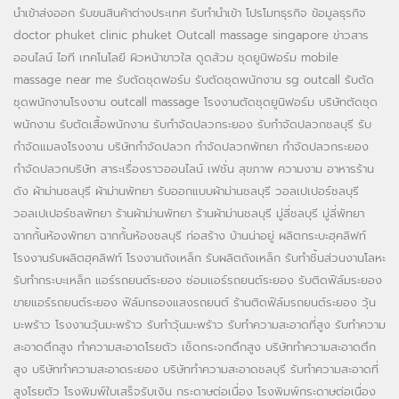
นำเข้าส่งออก
รับขนสินค้าต่างประเทศ
รับทำนำเข้า
โปรโมทธุรกิจ
ข้อมูลธุรกิจ
doctor phuket
clinic phuket
Outcall massage singapore
ข่าวสาร
ออนไลน์
ไอที เทคโนโลยี
ผิวหน้าขาวใส
ดูดส้วม
ชุดยูนิฟอร์ม
mobile
massage near me
รับตัดชุดฟอร์ม
รับตัดชุดพนักงาน
sg outcall
รับตัด
ชุดพนักงานโรงงาน
outcall massage
โรงงานตัดชุดยูนิฟอร์ม
บริษัทตัดชุด
พนักงาน
รับตัดเสื้อพนักงาน
รับกำจัดปลวกระยอง
รับกำจัดปลวกชลบุรี
รับ
กำจัดแมลงโรงงาน
บริษัทกำจัดปลวก
กำจัดปลวกพัทยา
กำจัดปลวกระยอง
กำจัดปลวกบริษัท
สาระเรื่องราวออนไลน์
เฟชั่น สุขภาพ ความงาม
อาหารร้าน
ดัง
ผ้าม่านชลบุรี
ผ้าม่านพัทยา
รับออกแบบผ้าม่านชลบุรี
วอลเปเปอร์ชลบุรี
วอลเปเปอร์ชลพัทยา
ร้านผ้าม่านพัทยา
ร้านผ้าม่านชลบุรี
มู่ลี่ชลบุรี
มู่ลี่พัทยา
ฉากกั้นห้องพัทยา
ฉากกั้นห้องชลบุรี
ก่อสร้าง บ้านน่าอยู่
ผลิตกระบะฮุคลิฟท์
โรงงานรับผลิตฮุคลิฟท์
โรงงานถังเหล็ก
รับผลิตถังเหล็ก
รับทำชิ้นส่วนงานโลหะ
รับทำกระบะเหล็ก
แอร์รถยนต์ระยอง
ซ่อมแอร์รถยนต์ระยอง
รับติดฟิล์มระยอง
ขายแอร์รถยนต์ระยอง
ฟิล์มกรองแสงรถยนต์
ร้านติดฟิล์มรถยนต์ระยอง
วุ้น
มะพร้าว
โรงงานวุ้นมะพร้าว
รับทำวุ้นมะพร้าว
รับทำความสะอาดที่สูง
รับทำความ
สะอาดตึกสูง
ทำความสะอาดโรยตัว
เช็ดกระจกตึกสูง
บริษัททำความสะอาดตึก
สูง
บริษัททำความสะอาดระยอง
บริษัททำความสะอาดชลบุรี
รับทำความสะอาดที่
สูงโรยตัว
โรงพิมพ์ใบเสร็จรับเงิน
กระดาษต่อเนื่อง
โรงพิมพ์กระดาษต่อเนื่อง