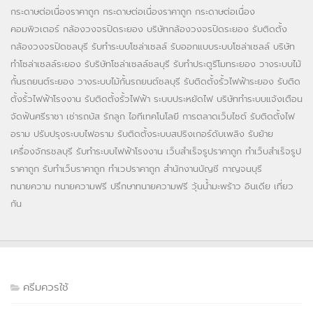
กระดาษต่อเนื่องราคาถูก
กระดาษต่อเนื่องราคาถูก
กระดาษต่อเนื่อง
คอมพิวเตอร์
กล้องวงจรปิดระยอง
บริษัทกล้องวงจรปิดระยอง
รับติดตั้ง
กล้องวงจรปิดชลบุรี
รับทำระบบโซล่าเซลล์
รับออกแบบระบบโซล่าเซลล์
บริษัท
ทำโซล่าเซลล์ระยอง
รับริษัทโซล่าเซลล์ชลบุรี
รับทำประตูรีโมทระยอง
วางระบบไม้
กั้นรถยนต์ระยอง
วางระบบไม้กั้นรถยนต์ชลบุรี
รับติดตั้งรั้วไฟฟ้าระยอง
รับติด
ตั้งรั้วไฟฟ้าโรงงาน
รับติดตั้งรั้วไฟฟ้า
ระบบประหยัดไฟ
บริษัททำระบบแจ้งเตือน
จัดฟันศรีราชา
เช่ารถบัส
รักลูก
ไอทีเทคโนโลยี
การตลาดเว็บไซต์
รับติดตั้งไฟ
อราม
ปรับปรุงระบบไฟอราม
รับติดตั้งระบบสปริงเกอร์ดับเพลิง
รับย้าย
เครื่องจักรชลบุรี
รับทำระบบไฟฟ้าโรงงาน
เว็บสำเร็จรูปราคาถูก
ทำเว็บสำเร็จรูป
ราคาถูก
รับทำเว็บราคาถูก
ทำเวปราคาถูก
สำนักงานบัญชี กาญจนบุรี
ทนายความ
ทนายความฟรี
ปรึกษาทนายความฟรี
วุ้นน้ำมะพร้าว
อินเดีย
เที่ยว
กัน
ครีมควรใช้