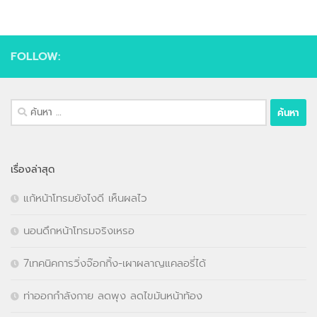
FOLLOW:
ค้นหา
สำหรับ:
เรื่องล่าสุด
แก้หน้าโทรมยังไงดี เห็นผลไว
นอนดึกหน้าโทรมจริงเหรอ
7เทคนิคการวิ่งจ๊อกกิ้ง-เผาผลาญแคลอรี่ได้
ท่าออกกำลังกาย ลดพุง ลดไขมันหน้าท้อง