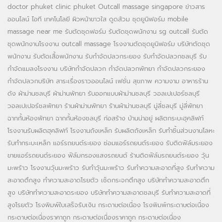
doctor phuket
clinic phuket
Outcall massage singapore
ข่าวสาร
ออนไลน์
ไอที เทคโนโลยี
ผิวหน้าขาวใส
ดูดส้วม
ชุดยูนิฟอร์ม
mobile
massage near me
รับตัดชุดฟอร์ม
รับตัดชุดพนักงาน
sg outcall
รับตัด
ชุดพนักงานโรงงาน
outcall massage
โรงงานตัดชุดยูนิฟอร์ม
บริษัทตัดชุด
พนักงาน
รับตัดเสื้อพนักงาน
รับกำจัดปลวกระยอง
รับกำจัดปลวกชลบุรี
รับ
กำจัดแมลงโรงงาน
บริษัทกำจัดปลวก
กำจัดปลวกพัทยา
กำจัดปลวกระยอง
กำจัดปลวกบริษัท
สาระเรื่องราวออนไลน์
เฟชั่น สุขภาพ ความงาม
อาหารร้าน
ดัง
ผ้าม่านชลบุรี
ผ้าม่านพัทยา
รับออกแบบผ้าม่านชลบุรี
วอลเปเปอร์ชลบุรี
วอลเปเปอร์ชลพัทยา
ร้านผ้าม่านพัทยา
ร้านผ้าม่านชลบุรี
มู่ลี่ชลบุรี
มู่ลี่พัทยา
ฉากกั้นห้องพัทยา
ฉากกั้นห้องชลบุรี
ก่อสร้าง บ้านน่าอยู่
ผลิตกระบะฮุคลิฟท์
โรงงานรับผลิตฮุคลิฟท์
โรงงานถังเหล็ก
รับผลิตถังเหล็ก
รับทำชิ้นส่วนงานโลหะ
รับทำกระบะเหล็ก
แอร์รถยนต์ระยอง
ซ่อมแอร์รถยนต์ระยอง
รับติดฟิล์มระยอง
ขายแอร์รถยนต์ระยอง
ฟิล์มกรองแสงรถยนต์
ร้านติดฟิล์มรถยนต์ระยอง
วุ้น
มะพร้าว
โรงงานวุ้นมะพร้าว
รับทำวุ้นมะพร้าว
รับทำความสะอาดที่สูง
รับทำความ
สะอาดตึกสูง
ทำความสะอาดโรยตัว
เช็ดกระจกตึกสูง
บริษัททำความสะอาดตึก
สูง
บริษัททำความสะอาดระยอง
บริษัททำความสะอาดชลบุรี
รับทำความสะอาดที่
สูงโรยตัว
โรงพิมพ์ใบเสร็จรับเงิน
กระดาษต่อเนื่อง
โรงพิมพ์กระดาษต่อเนื่อง
กระดาษต่อเนื่องราคาถูก
กระดาษต่อเนื่องราคาถูก
กระดาษต่อเนื่อง