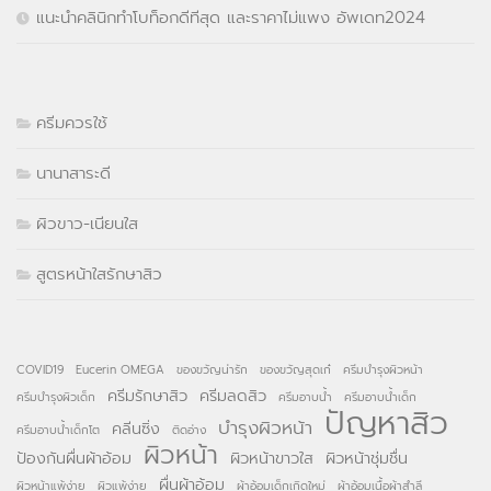
แนะนำคลินิกทำโบท็อกดีทีสุด และราคาไม่แพง อัพเดท2024
ครีมควรใช้
นานาสาระดี
ผิวขาว-เนียนใส
สูตรหน้าใสรักษาสิว
COVID19
Eucerin OMEGA
ของขวัญน่ารัก
ของขวัญสุดเก๋
ครีมบำรุงผิวหน้า
ครีมรักษาสิว
ครีมลดสิว
ครีมบำรุงผิวเด็ก
ครีมอาบน้ำ
ครีมอาบน้ำเด็ก
ปัญหาสิว
บำรุงผิวหน้า
คลีนซิ่ง
ครีมอาบน้ำเด็กโต
ติดอ่าง
ผิวหน้า
ป้องกันผื่นผ้าอ้อม
ผิวหน้าขาวใส
ผิวหน้าชุ่มชื่น
ผื่นผ้าอ้อม
ผิวหน้าแพ้ง่าย
ผิวแพ้ง่าย
ผ้าอ้อมเด็กเกิดใหม่
ผ้าอ้อมเนื้อผ้าสำลี