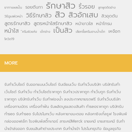
รักษาสิว
ริ้วรอย
รอยตีนกา
ยาทาแผลเป็น
ลูกพูดติดอ่าง
สิว
สิวอักเสบ
วิธีรักษาสิว
สิวอุดตัน
วิธีดูแลผิวหน้า
สูตรรักษาสิว
สูตรหน้าใสรักษาสิว
หน้าขาวใส
หน้าโทรม
เป็นสิว
หน้าใส
เหงือก
ึครีมผิวแห้ง
เด็กอ่าง
เลือกซื้อครีมอาบน้ำเด็ก
โควิด19
MORE
รับทำเว็บไซต์
รับออกแบบเว็บไซต์
รับเขียนเว็บ
รับทำเว็บบริษัท
บริษัทรับทำ
เว็บไซต์
รับทำเว็บ
ทำเว็บไซต์ราคาถูก
รับทำเวปราคาถูก
ทำเว็บถูก
รับทำเว็บ
ราคาถูก
บริษัทรับทำเว็บ
รับทำฟองน้ำ
ลงประกาศขายรถฟรี
รับทำเว็บบริษัท
เครื่องทาบบัตร
เครื่องทำฟัน
รับผลิตบูธแสดงสินค้า
ทำseoราคาถูก
บริษัทรับ
ทำseo
รับทำseo
รับโปรโมทเว็บ
หลังคายางมะตอย
หลังคาชิงเกิ้ลรูฟ
โรงพิมพ์
กล่องออฟเซ็ท
โรงพิมพ์สติ๊กเกอร์
สารเคมีMerck
ขายเคมี
ขายสารเคมี
รับทำ
นำเข้าส่งออก
รับขนสินค้าต่างประเทศ
รับทำนำเข้า
โปรโมทธุรกิจ
ข้อมูลธุรกิจ