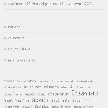
แนะนำคลินิกทำโบท็อกดีทีสุด และราคาไม่แพง อัพเดท2024
ครีมควรใช้
นานาสาระดี
ผิวขาว-เนียนใส
สูตรหน้าใสรักษาสิว
COVID19
Eucerin OMEGA
ของขวัญน่ารัก
ของขวัญสุดเก๋
ครีมบำรุงผิวหน้า
ครีมรักษาสิว
ครีมลดสิว
ครีมบำรุงผิวเด็ก
ครีมอาบน้ำ
ครีมอาบน้ำเด็ก
ปัญหาสิว
บำรุงผิวหน้า
คลีนซิ่ง
ครีมอาบน้ำเด็กโต
ติดอ่าง
ผิวหน้า
ป้องกันผื่นผ้าอ้อม
ผิวหน้าขาวใส
ผิวหน้าชุ่มชื่น
ผื่นผ้าอ้อม
ผิวหน้าแพ้ง่าย
ผิวแพ้ง่าย
ผ้าอ้อมเด็กเกิดใหม่
ผ้าอ้อมเนื้อผ้าสำลี