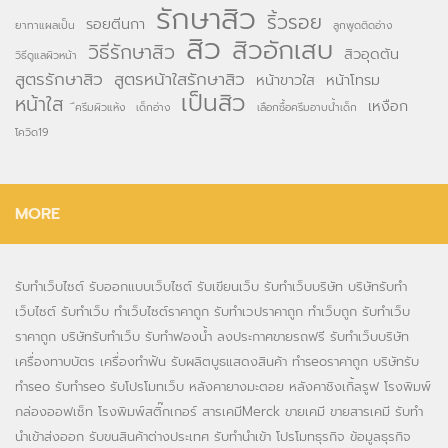
รักษาสิว
ริ้วรอย
รอยตีนกา
ยาทาแผลเป็น
ลูกพูดติดอ่าง
สิว
สิวอักเสบ
วิธีรักษาสิว
สิวอุดตัน
วิธีดูแลผิวหน้า
สูตรรักษาสิว
สูตรหน้าใสรักษาสิว
หน้าขาวใส
หน้าโทรม
เป็นสิว
หน้าใส
เหงือก
ึครีมผิวแห้ง
เด็กอ่าง
เลือกซื้อครีมอาบน้ำเด็ก
โควิด19
MORE
รับทำเว็บไซต์
รับออกแบบเว็บไซต์
รับเขียนเว็บ
รับทำเว็บบริษัท
บริษัทรับทำ
เว็บไซต์
รับทำเว็บ
ทำเว็บไซต์ราคาถูก
รับทำเวปราคาถูก
ทำเว็บถูก
รับทำเว็บ
ราคาถูก
บริษัทรับทำเว็บ
รับทำฟองน้ำ
ลงประกาศขายรถฟรี
รับทำเว็บบริษัท
เครื่องทาบบัตร
เครื่องทำฟัน
รับผลิตบูธแสดงสินค้า
ทำseoราคาถูก
บริษัทรับ
ทำseo
รับทำseo
รับโปรโมทเว็บ
หลังคายางมะตอย
หลังคาชิงเกิ้ลรูฟ
โรงพิมพ์
กล่องออฟเซ็ท
โรงพิมพ์สติ๊กเกอร์
สารเคมีMerck
ขายเคมี
ขายสารเคมี
รับทำ
นำเข้าส่งออก
รับขนสินค้าต่างประเทศ
รับทำนำเข้า
โปรโมทธุรกิจ
ข้อมูลธุรกิจ