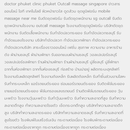
doctor phuket
clinic phuket
Outcall massage singapore
ข่าวสาร
ออนไลน์
ไอที เทคโนโลยี
ผิวหน้าขาวใส
ดูดส้วม
ชุดยูนิฟอร์ม
mobile
massage near me
รับตัดชุดฟอร์ม
รับตัดชุดพนักงาน
sg outcall
รับตัด
ชุดพนักงานโรงงาน
outcall massage
โรงงานตัดชุดยูนิฟอร์ม
บริษัทตัดชุด
พนักงาน
รับตัดเสื้อพนักงาน
รับกำจัดปลวกระยอง
รับกำจัดปลวกชลบุรี
รับ
กำจัดแมลงโรงงาน
บริษัทกำจัดปลวก
กำจัดปลวกพัทยา
กำจัดปลวกระยอง
กำจัดปลวกบริษัท
สาระเรื่องราวออนไลน์
เฟชั่น สุขภาพ ความงาม
อาหารร้าน
ดัง
ผ้าม่านชลบุรี
ผ้าม่านพัทยา
รับออกแบบผ้าม่านชลบุรี
วอลเปเปอร์ชลบุรี
วอลเปเปอร์ชลพัทยา
ร้านผ้าม่านพัทยา
ร้านผ้าม่านชลบุรี
มู่ลี่ชลบุรี
มู่ลี่พัทยา
ฉากกั้นห้องพัทยา
ฉากกั้นห้องชลบุรี
ก่อสร้าง บ้านน่าอยู่
ผลิตกระบะฮุคลิฟท์
โรงงานรับผลิตฮุคลิฟท์
โรงงานถังเหล็ก
รับผลิตถังเหล็ก
รับทำชิ้นส่วนงานโลหะ
รับทำกระบะเหล็ก
แอร์รถยนต์ระยอง
ซ่อมแอร์รถยนต์ระยอง
รับติดฟิล์มระยอง
ขายแอร์รถยนต์ระยอง
ฟิล์มกรองแสงรถยนต์
ร้านติดฟิล์มรถยนต์ระยอง
วุ้น
มะพร้าว
โรงงานวุ้นมะพร้าว
รับทำวุ้นมะพร้าว
รับทำความสะอาดที่สูง
รับทำความ
สะอาดตึกสูง
ทำความสะอาดโรยตัว
เช็ดกระจกตึกสูง
บริษัททำความสะอาดตึก
สูง
บริษัททำความสะอาดระยอง
บริษัททำความสะอาดชลบุรี
รับทำความสะอาดที่
สูงโรยตัว
โรงพิมพ์ใบเสร็จรับเงิน
กระดาษต่อเนื่อง
โรงพิมพ์กระดาษต่อเนื่อง
กระดาษต่อเนื่องราคาถูก
กระดาษต่อเนื่องราคาถูก
กระดาษต่อเนื่อง