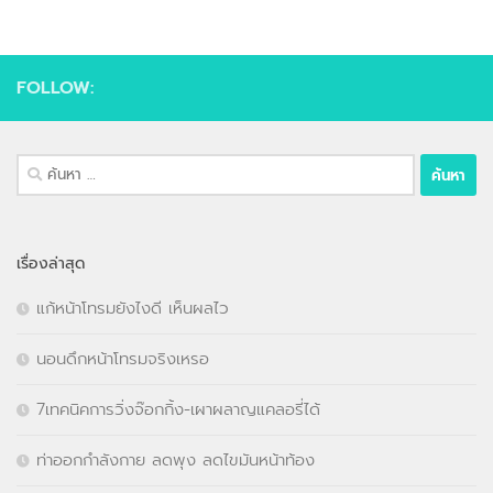
FOLLOW:
ค้นหา
สำหรับ:
เรื่องล่าสุด
แก้หน้าโทรมยังไงดี เห็นผลไว
นอนดึกหน้าโทรมจริงเหรอ
7เทคนิคการวิ่งจ๊อกกิ้ง-เผาผลาญแคลอรี่ได้
ท่าออกกำลังกาย ลดพุง ลดไขมันหน้าท้อง