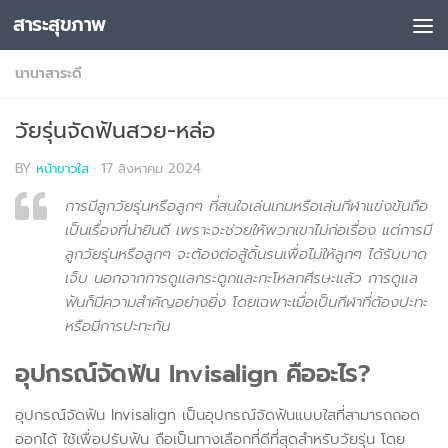
สาระสุขภาพ
Skip to content
นานาสาระดี
วัยรุ่นจัดฟันสวย-หล่อ
BY
หน้าขาวใส
·
17 สิงหาคม 2024
การมีลูกวัยรุ่นหรือลูกๆ ที่สนใจเล่นเกมหรือเล่นกีฬาแข่งขันถือ
เป็นเรื่องที่น่ายินดี เพราะจะช่วยให้พวกเขาไม่ก่อเรื่อง แต่การมี
ลูกวัยรุ่นหรือลูกๆ จะต้องต่อสู้ดิ้นรนเพื่อไม่ให้ลูกๆ ได้รับบาด
เจ็บ นอกจากการดูแลกระดูกและกะโหลกศีรษะแล้ว การดูแล
ฟันก็มีความสำคัญอย่างยิ่ง โดยเฉพาะเมื่อเป็นกีฬาที่ต้องปะทะ
หรือมีการปะทะกัน
อุปกรณ์จัดฟัน Invisalign คืออะไร?
อุปกรณ์จัดฟัน Invisalign เป็นอุปกรณ์จัดฟันแบบใสที่สามารถถอด
ออกได้ ใช้เพื่อปรับฟัน ถือเป็นทางเลือกที่ดีที่สุดสำหรับวัยรุ่น โดย