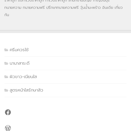
ราคาถูก
รับทำเว็บราคาถูก
ทำเวปราคาถูก
สำนักงานบัญชี กาญจนบุรี
ทนายความ
ทนายความฟรี
ปรึกษาทนายความฟรี
วุ้นน้ำมะพร้าว
อินเดีย
เที่ยว
กัน
ครีมควรใช้
นานาสาระดี
ผิวขาว-เนียนใส
สูตรหน้าใสรักษาสิว
Facebook
WordPress