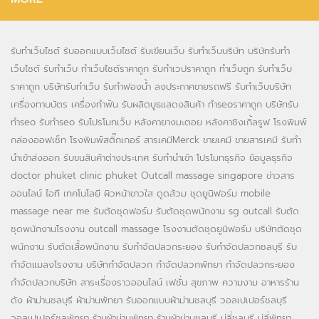
รับทำเว็บไซต์
รับออกแบบเว็บไซต์
รับเขียนเว็บ
รับทำเว็บบริษัท
บริษัทรับทำ
เว็บไซต์
รับทำเว็บ
ทำเว็บไซต์ราคาถูก
รับทำเวปราคาถูก
ทำเว็บถูก
รับทำเว็บ
ราคาถูก
บริษัทรับทำเว็บ
รับทำฟองน้ำ
ลงประกาศขายรถฟรี
รับทำเว็บบริษัท
เครื่องทาบบัตร
เครื่องทำฟัน
รับผลิตบูธแสดงสินค้า
ทำseoราคาถูก
บริษัทรับ
ทำseo
รับทำseo
รับโปรโมทเว็บ
หลังคายางมะตอย
หลังคาชิงเกิ้ลรูฟ
โรงพิมพ์
กล่องออฟเซ็ท
โรงพิมพ์สติ๊กเกอร์
สารเคมีMerck
ขายเคมี
ขายสารเคมี
รับทำ
นำเข้าส่งออก
รับขนสินค้าต่างประเทศ
รับทำนำเข้า
โปรโมทธุรกิจ
ข้อมูลธุรกิจ
doctor phuket
clinic phuket
Outcall massage singapore
ข่าวสาร
ออนไลน์
ไอที เทคโนโลยี
ผิวหน้าขาวใส
ดูดส้วม
ชุดยูนิฟอร์ม
mobile
massage near me
รับตัดชุดฟอร์ม
รับตัดชุดพนักงาน
sg outcall
รับตัด
ชุดพนักงานโรงงาน
outcall massage
โรงงานตัดชุดยูนิฟอร์ม
บริษัทตัดชุด
พนักงาน
รับตัดเสื้อพนักงาน
รับกำจัดปลวกระยอง
รับกำจัดปลวกชลบุรี
รับ
กำจัดแมลงโรงงาน
บริษัทกำจัดปลวก
กำจัดปลวกพัทยา
กำจัดปลวกระยอง
กำจัดปลวกบริษัท
สาระเรื่องราวออนไลน์
เฟชั่น สุขภาพ ความงาม
อาหารร้าน
ดัง
ผ้าม่านชลบุรี
ผ้าม่านพัทยา
รับออกแบบผ้าม่านชลบุรี
วอลเปเปอร์ชลบุรี
วอลเปเปอร์ชลพัทยา
ร้านผ้าม่านพัทยา
ร้านผ้าม่านชลบุรี
มู่ลี่ชลบุรี
มู่ลี่พัทยา