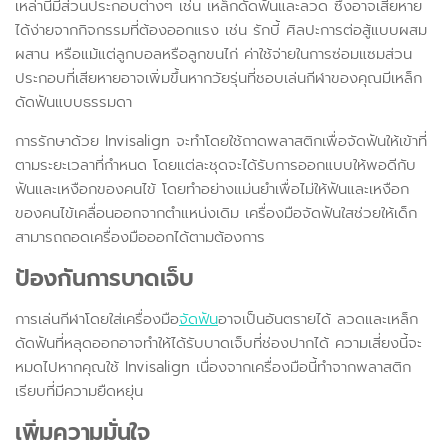
เหล่านี้มีส่วนประกอบต่างๆ เช่น เหล็กดัดฟันและลวด ซึ่งอาจเสียหาย
ได้ง่ายจากกิจกรรมที่ต้องออกแรง เช่น รักบี้ ศิลปะการต่อสู้แบบผสม
ผสาน หรือแม้แต่ลูกบอลหรือลูกขนไก่ ค่าใช้จ่ายในการซ่อมแซมส่วน
ประกอบที่เสียหายอาจเพิ่มขึ้นหากวัยรุ่นที่ชอบเล่นกีฬาของคุณมีเหล็ก
ดัดฟันแบบธรรมดา
การรักษาด้วย Invisalign จะทำโดยใช้ถาดพลาสติกเพื่อจัดฟันให้เข้าที่
ตามระยะเวลาที่กำหนด โดยแต่ละชุดจะได้รับการออกแบบให้พอดีกับ
ฟันและเหงือกของคนไข้ โดยทำอย่างแม่นยำเพื่อไม่ให้ฟันและเหงือก
ของคนไข้เคลื่อนออกจากตำแหน่งเดิม เครื่องมือจัดฟันใสช่วยให้เด็ก
สามารถถอดเครื่องมือออกได้ตามต้องการ
ป้องกันการบาดเจ็บ
การเล่นกีฬาโดยใส่เครื่องมือ
จัดฟัน
อาจเป็นอันตรายได้ ลวดและเหล็ก
ดัดฟันที่หลุดออกอาจทำให้ได้รับบาดเจ็บที่ช่องปากได้ ความเสี่ยงนี้จะ
หมดไปหากคุณใช้ Invisalign เนื่องจากเครื่องมือนี้ทำจากพลาสติก
เรียบที่มีความยืดหยุ่น
เพิ่มความมั่นใจ