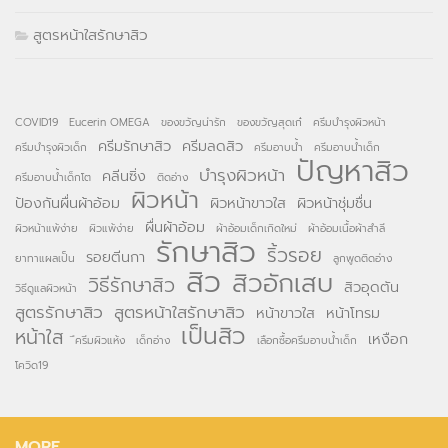
สูตรหน้าใสรักษาสิว
COVID19
Eucerin OMEGA
ของขวัญน่ารัก
ของขวัญสุดเก๋
ครีมบำรุงผิวหน้า
ครีมรักษาสิว
ครีมลดสิว
ครีมบำรุงผิวเด็ก
ครีมอาบน้ำ
ครีมอาบน้ำเด็ก
ปัญหาสิว
บำรุงผิวหน้า
คลีนซิ่ง
ครีมอาบน้ำเด็กโต
ติดอ่าง
ผิวหน้า
ป้องกันผื่นผ้าอ้อม
ผิวหน้าขาวใส
ผิวหน้าชุ่มชื่น
ผื่นผ้าอ้อม
ผิวหน้าแพ้ง่าย
ผิวแพ้ง่าย
ผ้าอ้อมเด็กเกิดใหม่
ผ้าอ้อมเนื้อผ้าสำลี
รักษาสิว
ริ้วรอย
รอยตีนกา
ยาทาแผลเป็น
ลูกพูดติดอ่าง
สิว
สิวอักเสบ
วิธีรักษาสิว
สิวอุดตัน
วิธีดูแลผิวหน้า
สูตรรักษาสิว
สูตรหน้าใสรักษาสิว
หน้าขาวใส
หน้าโทรม
เป็นสิว
หน้าใส
เหงือก
ึครีมผิวแห้ง
เด็กอ่าง
เลือกซื้อครีมอาบน้ำเด็ก
โควิด19
MORE