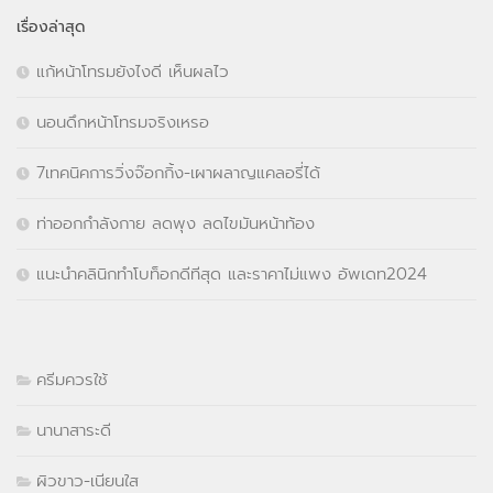
เรื่องล่าสุด
แก้หน้าโทรมยังไงดี เห็นผลไว
นอนดึกหน้าโทรมจริงเหรอ
7เทคนิคการวิ่งจ๊อกกิ้ง-เผาผลาญแคลอรี่ได้
ท่าออกกำลังกาย ลดพุง ลดไขมันหน้าท้อง
แนะนำคลินิกทำโบท็อกดีทีสุด และราคาไม่แพง อัพเดท2024
ครีมควรใช้
นานาสาระดี
ผิวขาว-เนียนใส