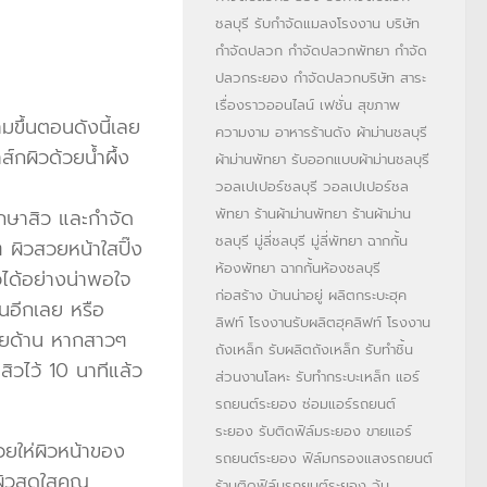
ชลบุรี
รับกำจัดแมลงโรงงาน
บริษัท
กำจัดปลวก
กำจัดปลวกพัทยา
กำจัด
ปลวกระยอง
กำจัดปลวกบริษัท
สาระ
เรื่องราวออนไลน์
เฟชั่น สุขภาพ
มขึ้นตอนดังนี้เลย
ความงาม
อาหารร้านดัง
ผ้าม่านชลบุรี
์กผิวด้วยน้ำผึ้ง
ผ้าม่านพัทยา
รับออกแบบผ้าม่านชลบุรี
วอลเปเปอร์ชลบุรี
วอลเปเปอร์ชล
 รักษาสิว และกำจัด
พัทยา
ร้านผ้าม่านพัทยา
ร้านผ้าม่าน
ชลบุรี
มู่ลี่ชลบุรี
มู่ลี่พัทยา
ฉากกั้น
 ผิวสวยหน้าใสปิ๊ง
ห้องพัทยา
ฉากกั้นห้องชลบุรี
ิวได้อย่างน่าพอใจ
ก่อสร้าง บ้านน่าอยู่
ผลิตกระบะฮุค
ินอีกเลย หรือ
ลิฟท์
โรงงานรับผลิตฮุคลิฟท์
โรงงาน
ายด้าน หากสาวๆ
ถังเหล็ก
รับผลิตถังเหล็ก
รับทำชิ้น
สิวไว้ 10 นาทีแล้ว
ส่วนงานโลหะ
รับทำกระบะเหล็ก
แอร์
รถยนต์ระยอง
ซ่อมแอร์รถยนต์
ระยอง
รับติดฟิล์มระยอง
ขายแอร์
่วยให่ผิวหน้าของ
รถยนต์ระยอง
ฟิล์มกรองแสงรถยนต์
 ผิวสดใสคุณ
ร้านติดฟิล์มรถยนต์ระยอง
วุ้น