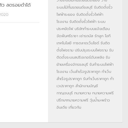
วางระบบไม้กั้นรถยนต์ระยอง
วาง
สิว ลดรอยดำได้
ระบบไม้กั้นรถยนต์ชลบุรี
รับติดตั้งรั้ว
ไฟฟ้าระยอง
รับติดตั้งรั้วไฟฟ้า
 2020
โรงงาน
รับติดตั้งรั้วไฟฟ้า
ระบบ
ประหยัดไฟ
บริษัททำระบบแจ้งเตือน
จัดฟันศรีราชา
เช่ารถบัส
รักลูก
ไอที
เทคโนโลยี
การตลาดเว็บไซต์
รับติด
ตั้งไฟอราม
ปรับปรุงระบบไฟอราม
รับ
ติดตั้งระบบสปริงเกอร์ดับเพลิง
รับ
ย้ายเครื่องจักรชลบุรี
รับทำระบบไฟฟ้า
โรงงาน
เว็บสำเร็จรูปราคาถูก
ทำเว็บ
สำเร็จรูปราคาถูก
รับทำเว็บราคาถูก
ทำ
เวปราคาถูก
สำนักงานบัญชี
กาญจนบุรี
ทนายความ
ทนายความฟรี
ปรึกษาทนายความฟรี
วุ้นน้ำมะพร้าว
อินเดีย
เที่ยวกัน