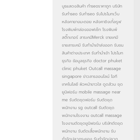
บูธแสดงสินค้า
ทำseoราคาถูก
บริษัท
รับทำseo
รับทำseo
รับโปรโมทเว็บ
หลังคายางมะตอย
หลังคาชิงเกิ้ลรูฟ
โรงพิมพ์กล่องออฟเซ็ท
โรงพิมพ์
สติ๊กเกอร์
สารเคมีMerck
ขายเคมี
ขายสารเคมี
รับทำนำเข้าส่งออก
รับขน
สินค้าต่างประเทศ
รับทำนำเข้า
โปรโมท
ธุรกิจ
ข้อมูลธุรกิจ
doctor phuket
clinic phuket
Outcall massage
singapore
ข่าวสารออนไลน์
ไอที
เทคโนโลยี
ผิวหน้าขาวใส
ดูดส้วม
ชุด
ยูนิฟอร์ม
mobile massage near
me
รับตัดชุดฟอร์ม
รับตัดชุด
พนักงาน
sg outcall
รับตัดชุด
พนักงานโรงงาน
outcall massage
โรงงานตัดชุดยูนิฟอร์ม
บริษัทตัดชุด
พนักงาน
รับตัดเสื้อพนักงาน
รับ
กำจัดปลวกระยอง
รับกำจัดปลวก