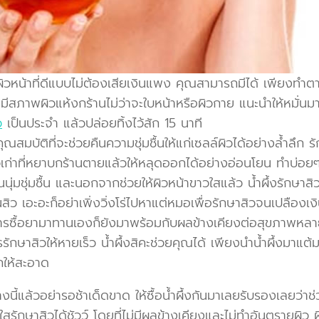
ิวหน้าที่ดีแบบไม่ต้องเสียเงินแพง คุณสามารถมีได้ เพียงทำตา
ีสภาพผิวแห้งกร้านไม่ว่าจะใบหน้าหรือผิวกาย แนะนำให้หมั่นมาส
ว
เป็นประจำ แล้วปล่อยทิ้งไว้สัก 15 นาที
ีคุณสมบัติที่จะช่วยคืนความชุ่มชื้นให้แก่เซลล์ผิวได้อย่างล้ำลึก
วเก่าที่หยาบกร้านตายแล้วให้หลุดออกได้อย่างอ่อนโยน ทำบ่อยๆ
นนุ่มชุ่มชื้น และนอกจากช่วยให้ผิวหน้าขาวใสแล้ว น้ำผึ้งรักษาส
นสิว เอะอะก็อย่าเพิ่งวิ่งโร่ไปหาแต่หมอเพื่อรักษาสิวจนเปลืองเง
การซื้อยามาทานเองก็ยังมาพร้อมกับผลข้างเคียงต่อสุขภาพหล
รักษาสิวให้หายเร็ว น้ำผึ้งสิคะช่วยคุณได้ เพียงนำน้ำผึ้งมาแต้ม
กให้สะอาด
่างนี้แล้วอย่ารอช้าเด็ดขาด ให้ซื้อน้ำผึ้งกันมาเลยรับรองเลยว่าช
สรักษาสิวได้ชัวว์ โดยที่ไม่มีผลข้างเคียงและไม่ทำอันตรายผิว