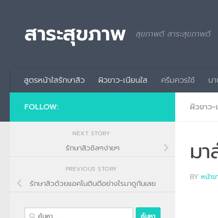
Skip to content
สาระสุขภาพ
สุขภาพดี สาระสุขภาพดี
สูตรหน้าใสรักษาสิว
ผิวขาว-เนียนใส
ครีมควรใช้
นา
FOLLOW:
ผิวขาว-
NEXT STORY
มาส
รักษาสิวชิลๆง่ายๆ
PREVIOUS STORY
BY
หน้าข
รักษาสิวด้วยแอคโนตินดีอย่างไรมาดูกันเลย
ค้นหา