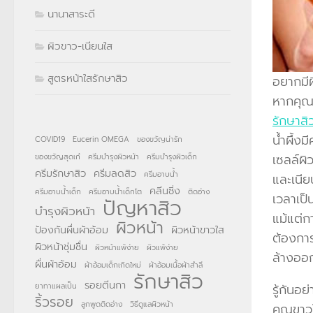
นานาสาระดี
ผิวขาว-เนียนใส
สูตรหน้าใสรักษาสิว
อยากมีผ
หากคุณม
รักษาสิ
น้ำผึ้งม
COVID19
Eucerin OMEGA
ของขวัญน่ารัก
เซลล์ผิ
ของขวัญสุดเก๋
ครีมบำรุงผิวหน้า
ครีมบำรุงผิวเด็ก
ครีมรักษาสิว
ครีมลดสิว
ครีมอาบน้ำ
และเนีย
คลีนซิ่ง
ครีมอาบน้ำเด็ก
ครีมอาบน้ำเด็กโต
ติดอ่าง
เวลาเป็
ปัญหาสิว
บำรุงผิวหน้า
แม้แต่
ผิวหน้า
ป้องกันผื่นผ้าอ้อม
ผิวหน้าขาวใส
ต้องการ
ผิวหน้าชุ่มชื่น
ผิวหน้าแพ้ง่าย
ผิวแพ้ง่าย
ล้างออ
ผื่นผ้าอ้อม
ผ้าอ้อมเด็กเกิดใหม่
ผ้าอ้อมเนื้อผ้าสำลี
รักษาสิว
รอยตีนกา
ยาทาแผลเป็น
รู้กันอย
ริ้วรอย
ลูกพูดติดอ่าง
วิธีดูแลผิวหน้า
คุณขาวใ