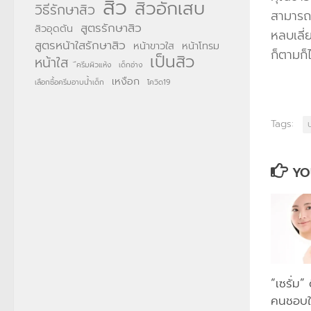
สิว
สิวอักเสบ
วิธีรักษาสิว
สามารถม
สูตรรักษาสิว
สิวอุดตัน
หลบเลี
สูตรหน้าใสรักษาสิว
หน้าขาวใส
หน้าโทรม
ก็ตามก็
เป็นสิว
หน้าใส
ึครีมผิวแห้ง
เด็กอ่าง
เหงือก
เลือกซื้อครีมอาบน้ำเด็ก
โควิด19
Tags:
บ
YO
“เซรั่ม
คนชอบใช