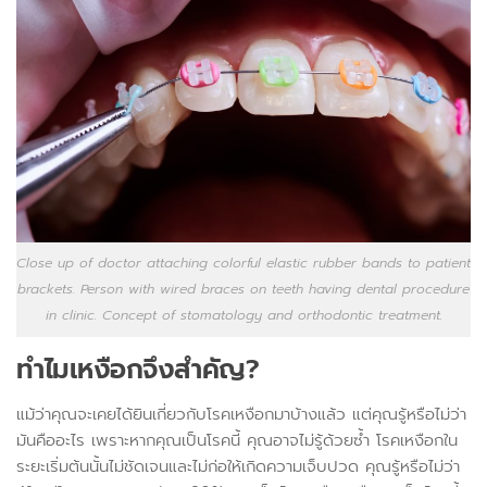
Close up of doctor attaching colorful elastic rubber bands to patient
brackets. Person with wired braces on teeth having dental procedure
in clinic. Concept of stomatology and orthodontic treatment.
ทำไมเหงือกจึงสำคัญ?
แม้ว่าคุณจะเคยได้ยินเกี่ยวกับโรคเหงือกมาบ้างแล้ว แต่คุณรู้หรือไม่ว่า
มันคืออะไร เพราะหากคุณเป็นโรคนี้ คุณอาจไม่รู้ด้วยซ้ำ โรคเหงือกใน
ระยะเริ่มต้นนั้นไม่ชัดเจนและไม่ก่อให้เกิดความเจ็บปวด คุณรู้หรือไม่ว่า