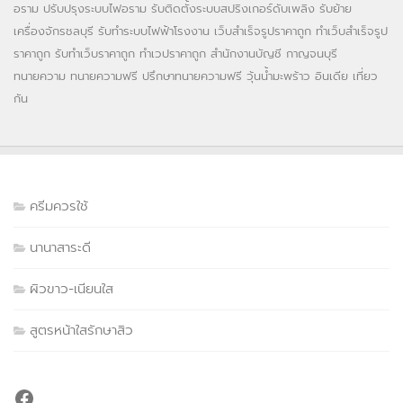
อราม
ปรับปรุงระบบไฟอราม
รับติดตั้งระบบสปริงเกอร์ดับเพลิง
รับย้าย
เครื่องจักรชลบุรี
รับทำระบบไฟฟ้าโรงงาน
เว็บสำเร็จรูปราคาถูก
ทำเว็บสำเร็จรูป
ราคาถูก
รับทำเว็บราคาถูก
ทำเวปราคาถูก
สำนักงานบัญชี กาญจนบุรี
ทนายความ
ทนายความฟรี
ปรึกษาทนายความฟรี
วุ้นน้ำมะพร้าว
อินเดีย
เที่ยว
กัน
ครีมควรใช้
นานาสาระดี
ผิวขาว-เนียนใส
สูตรหน้าใสรักษาสิว
Facebook