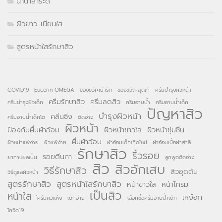
นานาสาระดี
ผิวขาว-เนียนใส
สูตรหน้าใสรักษาสิว
COVID19
Eucerin OMEGA
ของขวัญน่ารัก
ของขวัญสุดเก๋
ครีมบำรุงผิวหน้า
ครีมรักษาสิว
ครีมลดสิว
ครีมบำรุงผิวเด็ก
ครีมอาบน้ำ
ครีมอาบน้ำเด็ก
ปัญหาสิว
บำรุงผิวหน้า
คลีนซิ่ง
ครีมอาบน้ำเด็กโต
ติดอ่าง
ผิวหน้า
ป้องกันผื่นผ้าอ้อม
ผิวหน้าขาวใส
ผิวหน้าชุ่มชื่น
ผื่นผ้าอ้อม
ผิวหน้าแพ้ง่าย
ผิวแพ้ง่าย
ผ้าอ้อมเด็กเกิดใหม่
ผ้าอ้อมเนื้อผ้าสำลี
รักษาสิว
ริ้วรอย
รอยตีนกา
ยาทาแผลเป็น
ลูกพูดติดอ่าง
สิว
สิวอักเสบ
วิธีรักษาสิว
สิวอุดตัน
วิธีดูแลผิวหน้า
สูตรรักษาสิว
สูตรหน้าใสรักษาสิว
หน้าขาวใส
หน้าโทรม
เป็นสิว
หน้าใส
เหงือก
ึครีมผิวแห้ง
เด็กอ่าง
เลือกซื้อครีมอาบน้ำเด็ก
โควิด19