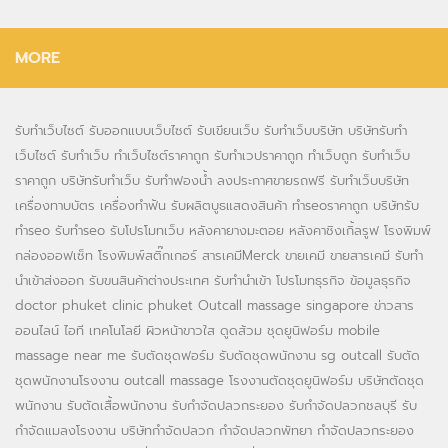
MORE
รับทำเว็บไซต์
รับออกแบบเว็บไซต์
รับเขียนเว็บ
รับทำเว็บบริษัท
บริษัทรับทำ
เว็บไซต์
รับทำเว็บ
ทำเว็บไซต์ราคาถูก
รับทำเวปราคาถูก
ทำเว็บถูก
รับทำเว็บ
ราคาถูก
บริษัทรับทำเว็บ
รับทำฟองน้ำ
ลงประกาศขายรถฟรี
รับทำเว็บบริษัท
เครื่องทาบบัตร
เครื่องทำฟัน
รับผลิตบูธแสดงสินค้า
ทำseoราคาถูก
บริษัทรับ
ทำseo
รับทำseo
รับโปรโมทเว็บ
หลังคายางมะตอย
หลังคาชิงเกิ้ลรูฟ
โรงพิมพ์
กล่องออฟเซ็ท
โรงพิมพ์สติ๊กเกอร์
สารเคมีMerck
ขายเคมี
ขายสารเคมี
รับทำ
นำเข้าส่งออก
รับขนสินค้าต่างประเทศ
รับทำนำเข้า
โปรโมทธุรกิจ
ข้อมูลธุรกิจ
doctor phuket
clinic phuket
Outcall massage singapore
ข่าวสาร
ออนไลน์
ไอที เทคโนโลยี
ผิวหน้าขาวใส
ดูดส้วม
ชุดยูนิฟอร์ม
mobile
massage near me
รับตัดชุดฟอร์ม
รับตัดชุดพนักงาน
sg outcall
รับตัด
ชุดพนักงานโรงงาน
outcall massage
โรงงานตัดชุดยูนิฟอร์ม
บริษัทตัดชุด
พนักงาน
รับตัดเสื้อพนักงาน
รับกำจัดปลวกระยอง
รับกำจัดปลวกชลบุรี
รับ
กำจัดแมลงโรงงาน
บริษัทกำจัดปลวก
กำจัดปลวกพัทยา
กำจัดปลวกระยอง