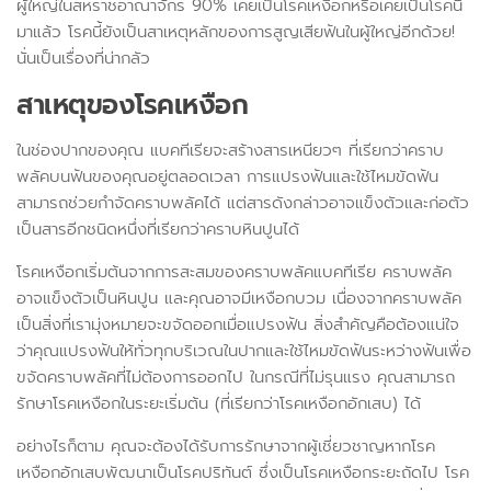
ผู้ใหญ่ในสหราชอาณาจักร 90% เคยเป็นโรคเหงือกหรือเคยเป็นโรคนี้
มาแล้ว โรคนี้ยังเป็นสาเหตุหลักของการสูญเสียฟันในผู้ใหญ่อีกด้วย!
นั่นเป็นเรื่องที่น่ากลัว
สาเหตุของโรคเหงือก
ในช่องปากของคุณ แบคทีเรียจะสร้างสารเหนียวๆ ที่เรียกว่าคราบ
พลัคบนฟันของคุณอยู่ตลอดเวลา การแปรงฟันและใช้ไหมขัดฟัน
สามารถช่วยกำจัดคราบพลัคได้ แต่สารดังกล่าวอาจแข็งตัวและก่อตัว
เป็นสารอีกชนิดหนึ่งที่เรียกว่าคราบหินปูนได้
โรคเหงือกเริ่มต้นจากการสะสมของคราบพลัคแบคทีเรีย คราบพลัค
อาจแข็งตัวเป็นหินปูน และคุณอาจมีเหงือกบวม เนื่องจากคราบพลัค
เป็นสิ่งที่เรามุ่งหมายจะขจัดออกเมื่อแปรงฟัน สิ่งสำคัญคือต้องแน่ใจ
ว่าคุณแปรงฟันให้ทั่วทุกบริเวณในปากและใช้ไหมขัดฟันระหว่างฟันเพื่อ
ขจัดคราบพลัคที่ไม่ต้องการออกไป ในกรณีที่ไม่รุนแรง คุณสามารถ
รักษาโรคเหงือกในระยะเริ่มต้น (ที่เรียกว่าโรคเหงือกอักเสบ) ได้
อย่างไรก็ตาม คุณจะต้องได้รับการรักษาจากผู้เชี่ยวชาญหากโรค
เหงือกอักเสบพัฒนาเป็นโรคปริทันต์ ซึ่งเป็นโรคเหงือกระยะถัดไป โรค