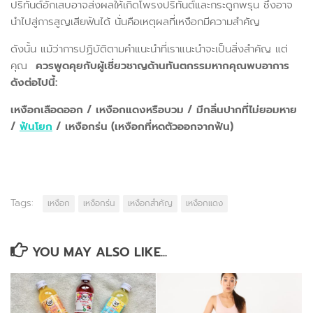
ปริทันต์อักเสบอาจส่งผลให้เกิดโพรงปริทันต์และกระดูกพรุน ซึ่งอาจ
นำไปสู่การสูญเสียฟันได้ นั่นคือเหตุผลที่เหงือกมีความสำคัญ
ดังนั้น แม้ว่าการปฏิบัติตามคำแนะนำที่เราแนะนำจะเป็นสิ่งสำคัญ แต่
คุณ
ควรพูดคุยกับผู้เชี่ยวชาญด้านทันตกรรมหากคุณพบอาการ
ดังต่อไปนี้:
เหงือกเลือดออก / เหงือกแดงหรือบวม / มีกลิ่นปากที่ไม่ยอมหาย
/
ฟันโยก
/ เหงือกร่น (เหงือกที่หดตัวออกจากฟัน)
Tags:
เหงือก
เหงือกร่น
เหงือกสำคัญ
เหงือกแดง
YOU MAY ALSO LIKE...