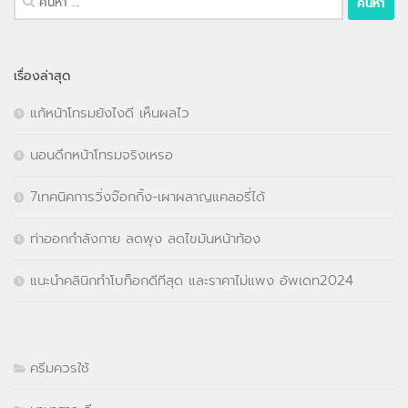
สำหรับ:
เรื่องล่าสุด
แก้หน้าโทรมยังไงดี เห็นผลไว
นอนดึกหน้าโทรมจริงเหรอ
7เทคนิคการวิ่งจ๊อกกิ้ง-เผาผลาญแคลอรี่ได้
ท่าออกกำลังกาย ลดพุง ลดไขมันหน้าท้อง
แนะนำคลินิกทำโบท็อกดีทีสุด และราคาไม่แพง อัพเดท2024
ครีมควรใช้